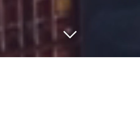
COMMISSIONNAIRE DE
TRANSPORT DEPUIS 1977
Vous êtes à la recherche d'un
transporteur de
marchandises
depuis l'
Europe
vers
le port de Kénitra
?
Transporter
des
marchandises
vers d’autres pays peut