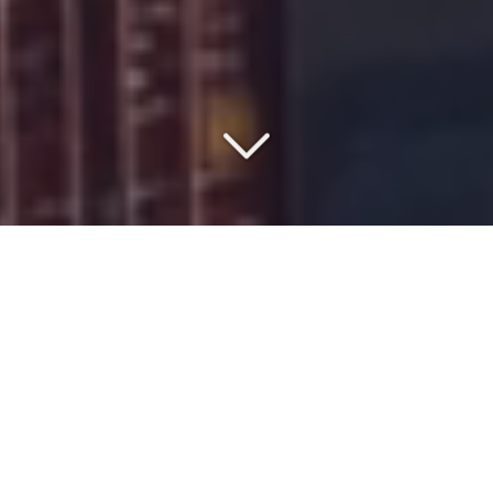
COMMISSIONNAIRE DE
TRANSPORT DEPUIS 1977
Vous cherchez un
transporteur de marchandises
depuis
l'
Europe
vers
le port de Gabès
?