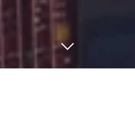
VOTRE PARTENAIRE DEPUIS
1977
Vous souhaitez organiser un
transport maritime
depuis
le