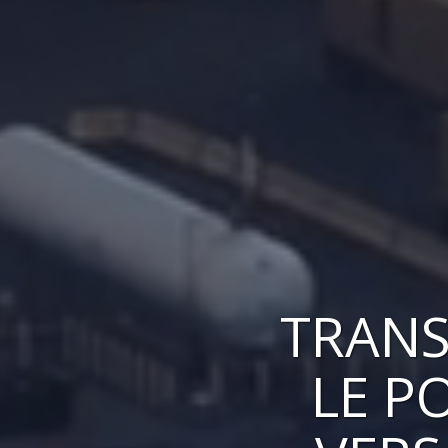
TRANS
LE P