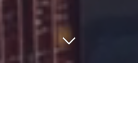
VOTRE PARTENAIRE DEPUIS
1977
Vous êtes à la recherche d'une société de
transport
maritime
depuis
le port de la Spezia
vers
les Pays du