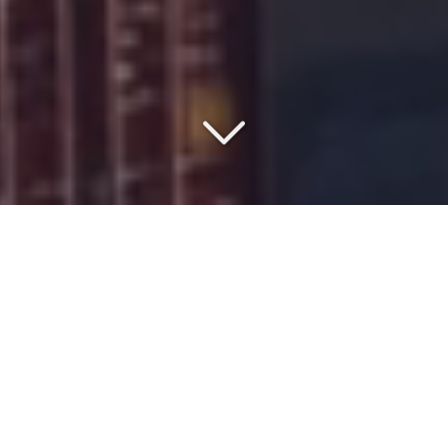
VOTRE PARTENAIRE DEPUIS
1977
Vous êtes à la recherche d'une société de
transport
maritime
depuis
le port de Dunkerque
vers
les Pays du