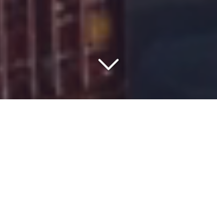
VOTRE PARTENAIRE DEPUIS
1977
Vous cherchez un partenaire de confiance pour un
transport maritime
depuis
le port de Barcelone
vers