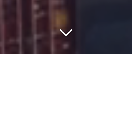
VOTRE PARTENAIRE DEPUIS
1977
Vous souhaitez organiser un
transport maritime
depuis
le
port d’Anvers
vers
l'Afrique de l'Ouest
?
ISMER
prend en charge le
transport
maritime
,
routier
ou