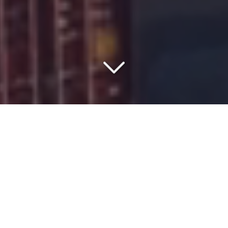
VOTRE PARTENAIRE DEPUIS
1977
Vous êtes à la recherche d'une société de
transport
maritime
depuis
le Luxembourg
vers
l'Afrique de