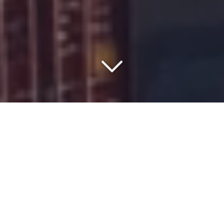
VOTRE PARTENAIRE DEPUIS
1977
Vous souhaitez organiser un
transport maritime
depuis
la
Slovaquie
vers
l'Asie
?