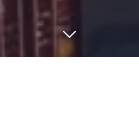
VOTRE PARTENAIRE DEPUIS
1977
Vous souhaitez organiser un
transport maritime
depuis
la
Lettonie
vers
l'Afrique de l'Ouest
?
ISMER
est un commissionnaire de
transport
indépendant