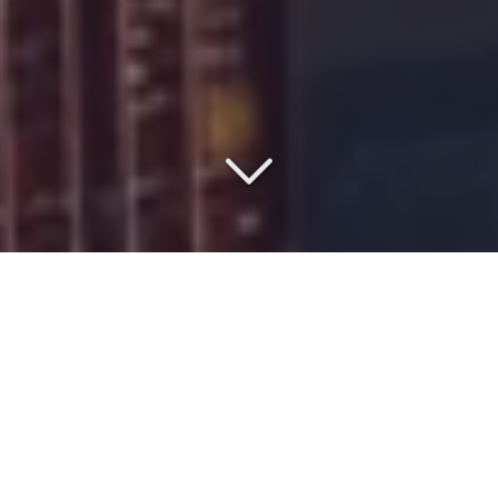
VOTRE PARTENAIRE DEPUIS
1977
Vous souhaitez organiser un
transport maritime
depuis
la