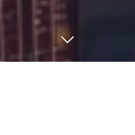
VOTRE PARTENAIRE DEPUIS
1977
Vous êtes à la recherche d'une société de
transport
maritime
depuis
l'Irlande
vers
l'Afrique du Nord
?