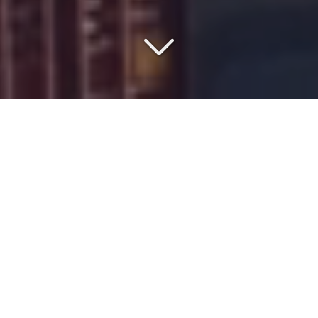
VOTRE PARTENAIRE DEPUIS
1977
Vous cherchez un partenaire de confiance pour un
transport maritime
depuis
l'Autriche
vers
l'Asie
?
Professionnel dans le domaine du
transport
international
maritime
,
routier
et
aérien
,
ISMER
met à profit ses
40 ans d’expérience pour satisfaire sa clientèle. Nous