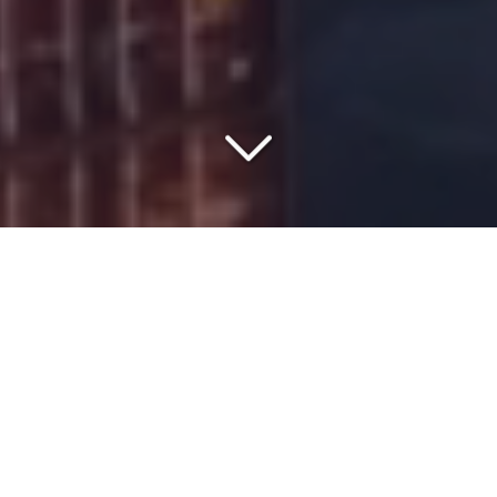
VOTRE PARTENAIRE DEPUIS
1977
Vous cherchez un partenaire de confiance pour un
transport maritime
depuis
l'Autriche
vers
l'Afrique de