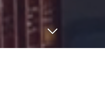
COMMISSIONNAIRE DE
TRANSPORT DEPUIS 1977
Vous êtes à la recherche d'un
spécialiste du transport
pharmaceutique
depuis l'
Europe
vers
la Tunisie
?