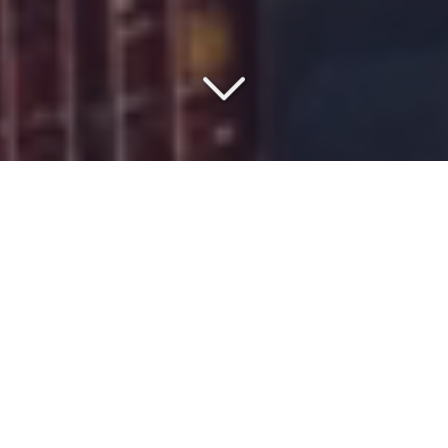
COMMISSIONNAIRE DE
TRANSPORT DEPUIS 1977
Vous êtes à la recherche d'un
spécialiste du transport
LCL/FCL
depuis l'
Europe
vers
le port d’Oran
?
Fondée en 1977,
ISMER
est une entreprise familiale qui se
spécialise dans le
transport
de
marchandises
en