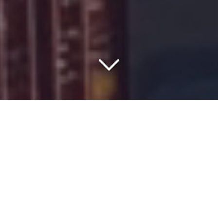
COMMISSIONNAIRE DE
TRANSPORT DEPUIS 1977
Vous cherchez un
spécialiste du transport LCL/FCL
depuis l'
Europe
vers
le port d’Alger
?