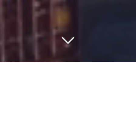
COMMISSIONNAIRE DE
TRANSPORT DEPUIS 1977
Vous cherchez un
spécialiste du transport LCL/FCL
depuis l'
Europe
vers
le Maroc
?