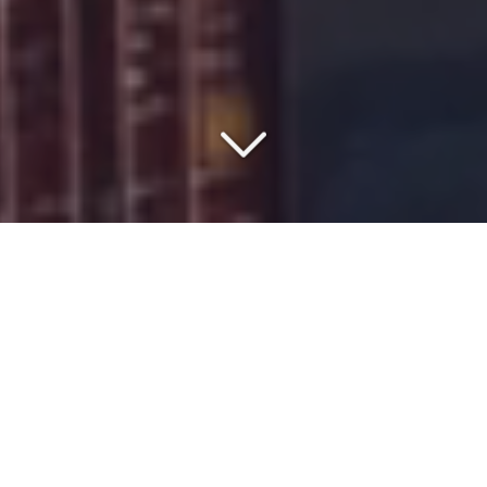
COMMISSIONNAIRE DE
TRANSPORT DEPUIS 1977
Vous recherchez un
spécialiste du transport
exceptionnel
depuis l'
Europe
vers
le port Lagos
?