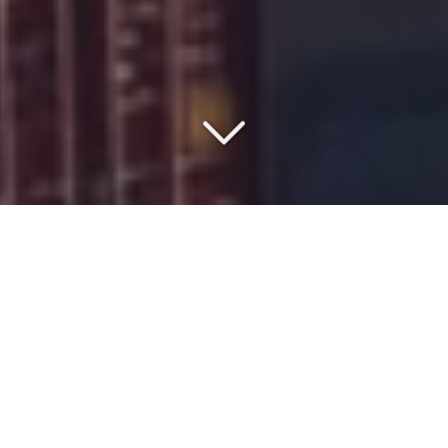
COMMISSIONNAIRE DE
TRANSPORT DEPUIS 1977
Vous êtes à la recherche d'un
spécialiste du transport
exceptionnel
depuis l'
Europe
vers
l'Algérie
?