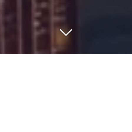
COMMISSIONNAIRE DE
TRANSPORT DEPUIS 1977
Vous recherchez un
spécialiste du transport et fret
maritime
depuis l'
Europe
vers
le port Lagos
?
Pour des expéditions depuis l’
Europe
ou l’
Asie
vers