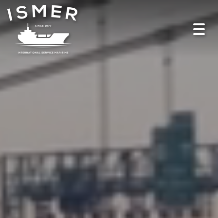
Toggl
navig