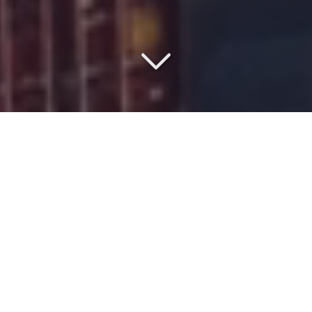
COMMISSIONNAIRE DE
TRANSPORT DEPUIS 1977
Vous recherchez un
spécialiste du transport en
groupage
depuis l'
Europe
vers
le port de Tema
?
Grâce à nos nombreuses années d’expérience, chez
ISMER
,
nous sommes en mesure de vous fournir des prestations