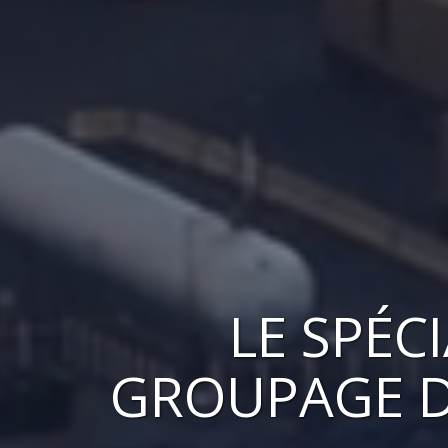
LE
SPÉC
GROUPAGE
D