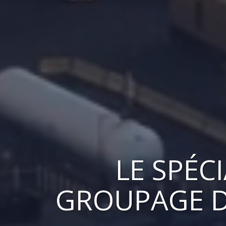
LE
SPÉC
GROUPAGE
D