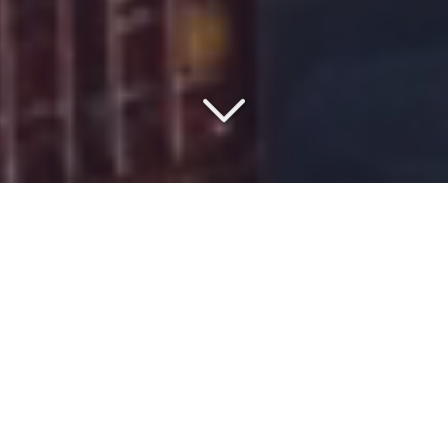
COMMISSIONNAIRE DE
TRANSPORT DEPUIS 1977
Vous cherchez un
spécialiste du transport en groupage
depuis l'
Europe
vers
le port Benghazi
?
Expert en
import/export
,
ISMER
vous propose un service