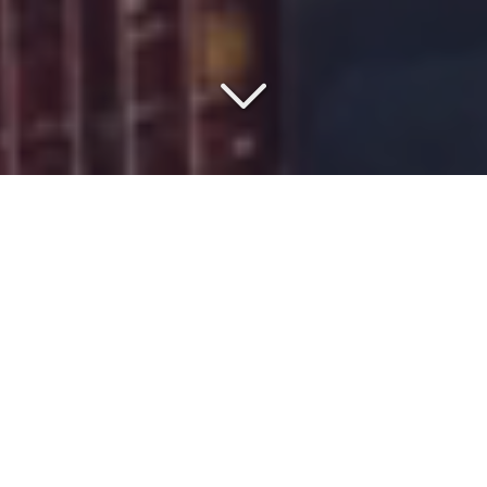
COMMISSIONNAIRE DE
TRANSPORT DEPUIS 1977
Vous recherchez un
spécialiste du transport en
groupage
depuis l'
Europe
vers
le Maroc
?
Professionnel dans le domaine du
transport
international
maritime
,
routier
et
aérien
,
ISMER
met à profit ses