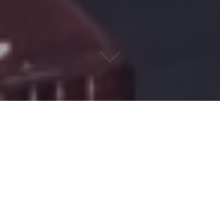
COMMISSIONNAIRE DE
TRANSPORT DEPUIS 1977
Vous recherchez un
spécialiste du transport de produits
dangereux et chimiques
depuis l'
Europe
vers
le port