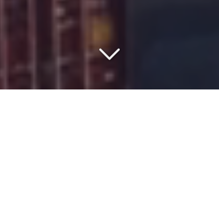
COMMISSIONNAIRE DE
TRANSPORT DEPUIS 1977
Vous êtes à la recherche d'un
spécialiste du transport de
produits dangereux et chimiques
depuis l'
Europe
vers
le port d’Abidjan
?