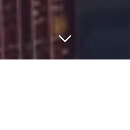
COMMISSIONNAIRE DE
TRANSPORT DEPUIS 1977
Vous êtes à la recherche d'un
spécialiste du transport de
machine industrielle et matériel industriel
depuis