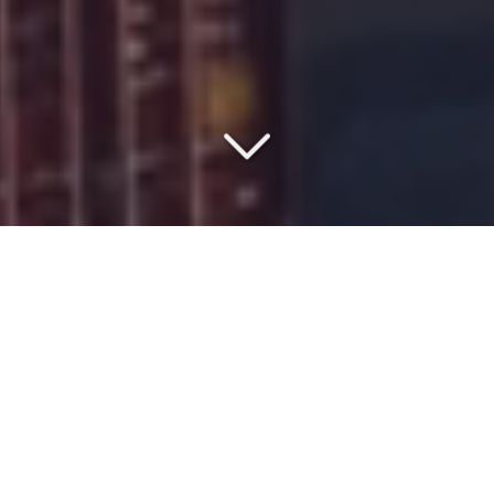
COMMISSIONNAIRE DE
TRANSPORT DEPUIS 1977
Vous êtes à la recherche d'un
spécialiste du transport de
machine industrielle et matériel industriel
depuis