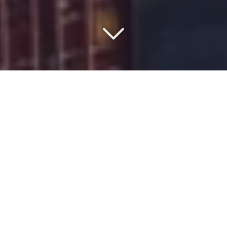
SAISISSEZ LE MEILLEUR
RAPPORT QUALITÉ/PRIX
Vous vous interrogez sur le
prix
du
transport routier de
marchandises
vers
l'Asie
?
Grâce à nos nombreuses années d’expérience, chez
ISMER
,
nous sommes en mesure de vous fournir des prestations
de qualité dans le domaine du
transport
et de la