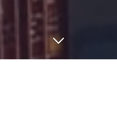
SAISISSEZ LE MEILLEUR
RAPPORT QUALITÉ/PRIX
Vous souhaitez en savoir plus sur le
prix
du
transport de