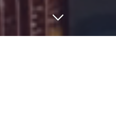
SAISISSEZ LE MEILLEUR
RAPPORT QUALITÉ/PRIX
Vous vous interrogez sur le
prix
du
transport de
container Flat Rack
vers
l'Algérie
?
ISMER
prend en charge le
transport
maritime
,
routier
ou
aérien
de tous vos
frets
. Disposant d’un savoir-faire
acquis pendant ses multiples années d’existence, notre