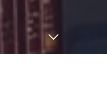
SAISISSEZ LE MEILLEUR
RAPPORT QUALITÉ/PRIX
Vous vous interrogez sur le
prix
du
transport aérien de