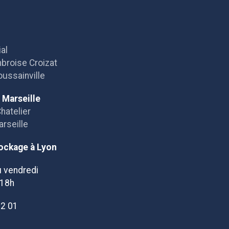
al
broise Croizat
ussainville
 Marseille
Chatelier
rseille
tockage à Lyon
u vendredi
 18h
92 01