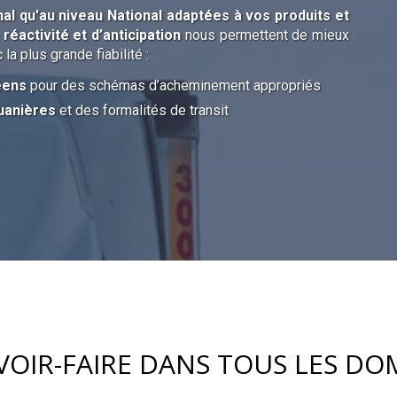
onal qu'au niveau National adaptées à vos produits et
e
réactivité et d’anticipation
nous permettent de mieux
la plus grande fiabilité :
éens
pour des schémas d’acheminement appropriés
uanières
et des formalités de transit
VOIR-FAIRE DANS TOUS LES DO