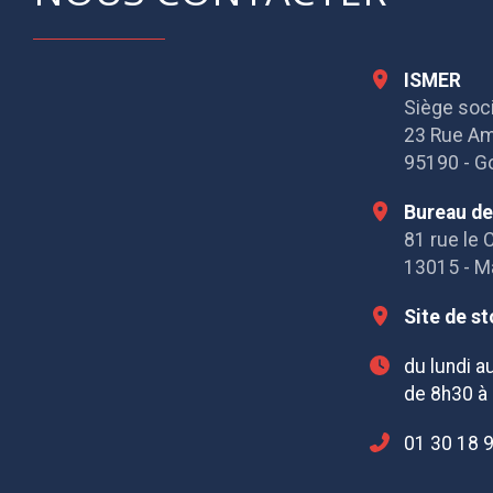
ISMER
Siège soci
23 Rue Am
95190 - Go
Bureau de
81 rue le 
13015 - Ma
Site de s
du lundi a
de 8h30 à
01 30 18 