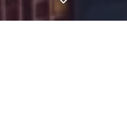
SAISISSEZ LE MEILLEUR
RAPPORT QUALITÉ/PRIX
Vous souhaitez en savoir plus sur le
coût
du
transport
routier de marchandises
vers
la Tunisie
?
Si vous avez besoin d’envoyer un
conteneur
complet ou
en groupage,
ISMER
est la société à contacter. Depuis
40 ans, nous appliquons des méthodes éprouvées pour
optimiser les flux
logistiques
de nos clients. Nos équipes
mettent en avant leurs compétences et leur maîtrise du
secteur de la
logistique
et du
transport
pour mieux