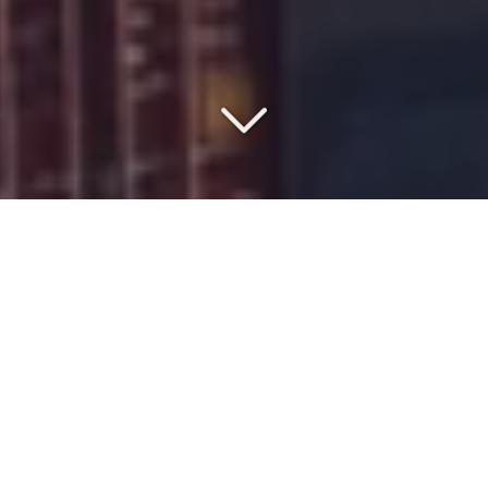
SAISISSEZ LE MEILLEUR
RAPPORT QUALITÉ/PRIX
Vous souhaitez en savoir plus sur le
coût
du
transport de
conteneur maritime (20 pieds et 40 pieds)
vers
l'Algérie
?