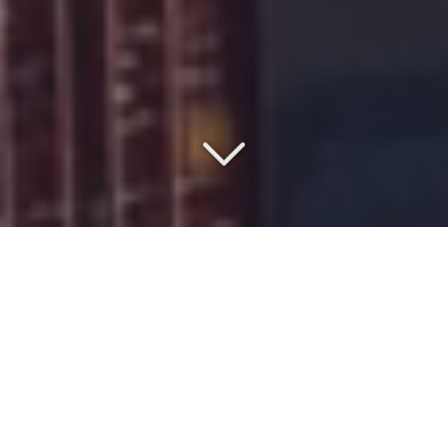
SAISISSEZ LE MEILLEUR
RAPPORT QUALITÉ/PRIX
Vous souhaitez en savoir plus sur le
coût
du
transport de