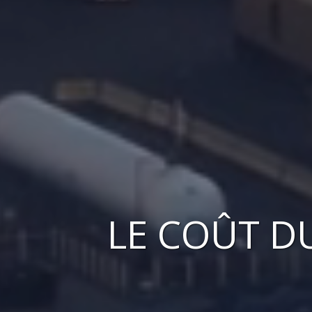
LE
COÛT
D