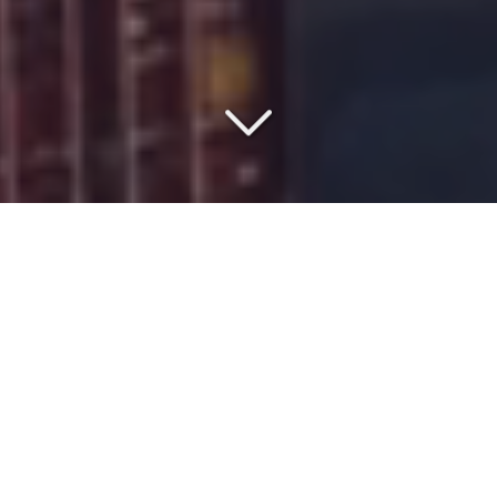
SAISISSEZ LE MEILLEUR
RAPPORT QUALITÉ/PRIX
Vous vous interrogez sur le
coût
du
transport de
container routier
vers
l'Afrique de l'ouest
?
Si vous avez besoin d’envoyer un
conteneur
complet ou