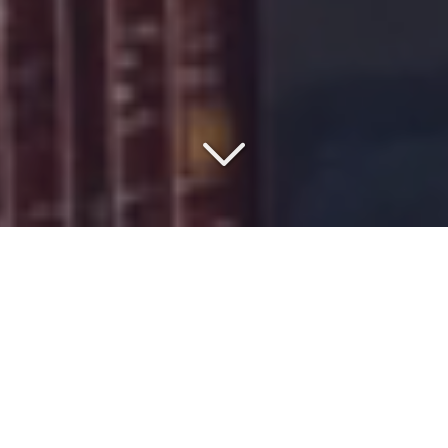
SAISISSEZ LE MEILLEUR
RAPPORT QUALITÉ/PRIX
Vous souhaitez en savoir plus sur le
coût
du
transport de