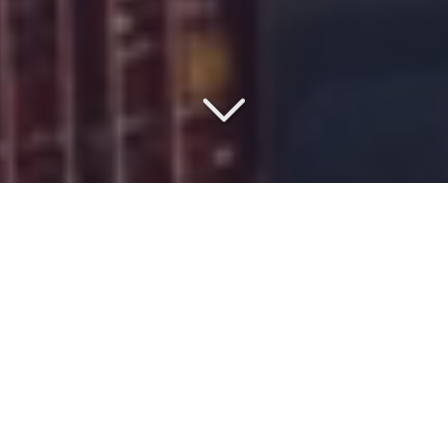
SAISISSEZ LE MEILLEUR
RAPPORT QUALITÉ/PRIX
Vous vous renseignez sur le
coût
du
transport de
container en camion
vers
le Maroc
?
Machine industrielle
,
matériel industriel
,
produits