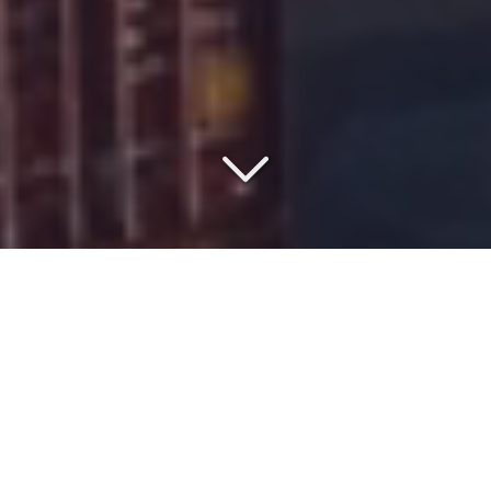
SAISISSEZ LE MEILLEUR
RAPPORT QUALITÉ/PRIX
Vous vous renseignez sur le
coût
du
transport aérien de